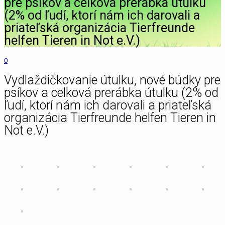
pre psíkov a celková prerábka útulku
(2% od ľudí, ktorí nám ich darovali a
priateľská organizácia Tierfreunde
helfen Tieren in Not e.V.)
0
Vydlaždičkovanie útulku, nové búdky pre
psíkov a celková prerábka útulku (2% od
ľudí, ktorí nám ich darovali a priateľská
organizácia Tierfreunde helfen Tieren in
Not e.V.)