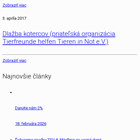
Zobraziť viac
3. apríla 2017
Dlažba kotercov (priateľská organizácia
Tierfreunde helfen Tieren in Not e.V.)
Zobraziť viac
Najnovšie články
Darujte nám 2%
18. februára 2026
Ďakujeme spolku TSV A-Mödling za vecné dary!