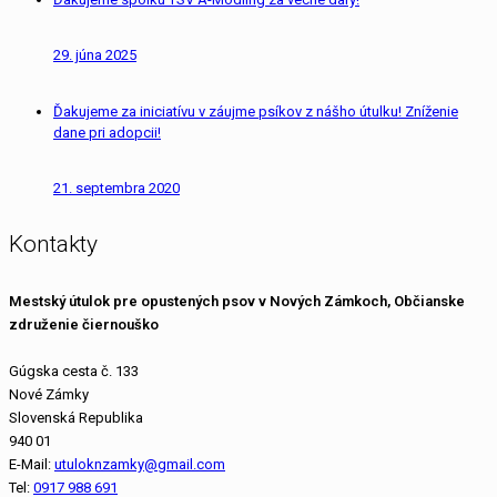
29. júna 2025
Ďakujeme za iniciatívu v záujme psíkov z nášho útulku! Zníženie
dane pri adopcii!
21. septembra 2020
Kontakty
Mestský útulok pre opustených psov v Nových Zámkoch, Občianske
združenie čiernouško
Gúgska cesta č. 133
Nové Zámky
Slovenská Republika
940 01
E-Mail:
utuloknzamky@gmail.com
Tel:
0917 988 691