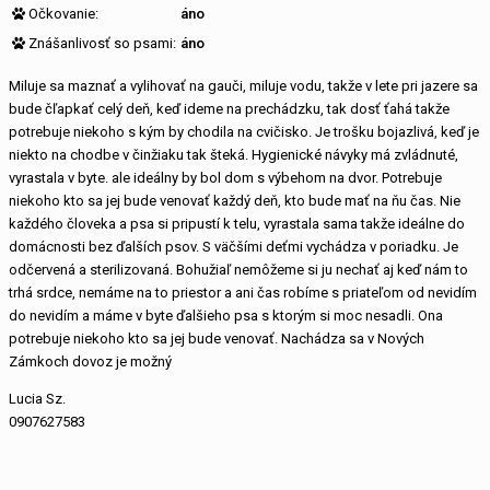
Očkovanie:
áno
Znášanlivosť so psami:
áno
Miluje sa maznať a vylihovať na gauči, miluje vodu, takže v lete pri jazere sa
bude čľapkať celý deň, keď ideme na prechádzku, tak dosť ťahá takže
potrebuje niekoho s kým by chodila na cvičisko. Je trošku bojazlivá, keď je
niekto na chodbe v činžiaku tak šteká. Hygienické návyky má zvládnuté,
vyrastala v byte. ale ideálny by bol dom s výbehom na dvor. Potrebuje
niekoho kto sa jej bude venovať každý deň, kto bude mať na ňu čas. Nie
každého človeka a psa si pripustí k telu, vyrastala sama takže ideálne do
domácnosti bez ďalších psov. S väčšími deťmi vychádza v poriadku. Je
odčervená a sterilizovaná. Bohužiaľ nemôžeme si ju nechať aj keď nám to
trhá srdce, nemáme na to priestor a ani čas robíme s priateľom od nevidím
do nevidím a máme v byte ďalšieho psa s ktorým si moc nesadli. Ona
potrebuje niekoho kto sa jej bude venovať. Nachádza sa v Nových
Zámkoch dovoz je možný
Lucia Sz.
0907627583