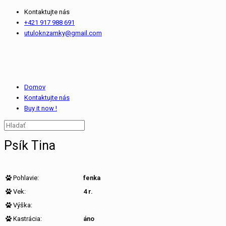
Kontaktujte nás
+421 917 988 691
utuloknzamky@gmail.com
Domov
Kontaktujte nás
Buy it now !
Psík Tina
Pohlavie:
fenka
Vek:
4 r.
Výška:
Kastrácia:
áno