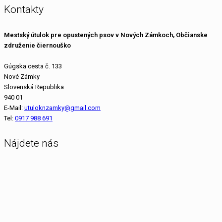
Kontakty
Mestský útulok pre opustených psov v Nových Zámkoch, Občianske
združenie čiernouško
Gúgska cesta č. 133
Nové Zámky
Slovenská Republika
940 01
E-Mail:
utuloknzamky@gmail.com
Tel:
0917 988 691
Nájdete nás