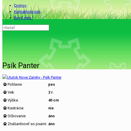
Domov
Kontaktujte nás
Buy it now !
Psík Panter
Pohlavie:
pes
Vek:
2 r.
Výška:
40 cm
Kastrácia:
nie
Očkovanie:
áno
Znášanlivosť so psami:
áno