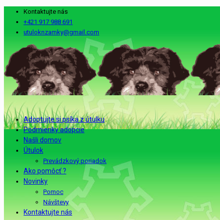
Kontaktujte nás
+421 917 988 691
utuloknzamky@gmail.com
Adoptujte si psíka z útulku
Podmienky adopcie
Našli domov
Útulok
Prevádzkový poriadok
Ako pomôcť ?
Novinky
Pomoc
Návštevy
Kontaktujte nás