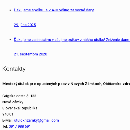
Ďakujeme spolku TSV A-Mödling za vecné dary!
29. júna 2025
Ďakujeme za iniciatívu v záujme psíkov z nášho útulku! Zníženie dane 
21. septembra 2020
Kontakty
Mestský útulok pre opustených psov v Nových Zámkoch, Občianske zdr
Gúgska cesta č. 133
Nové Zámky
Slovenská Republika
940 01
E-Mail:
utuloknzamky@gmail.com
Tel:
0917 988 691