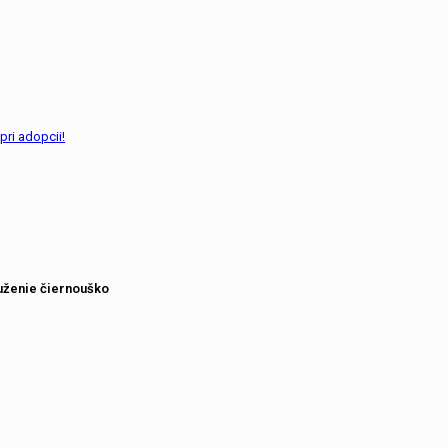
pri adopcii!
uženie čiernouško