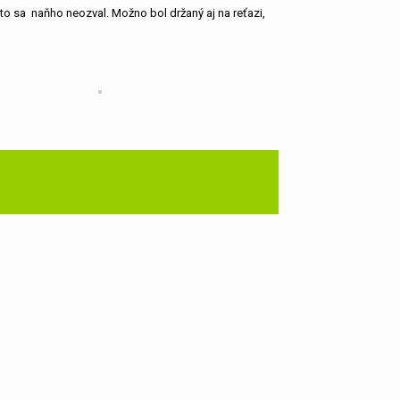
kto sa naňho neozval. Možno bol držaný aj na reťazi,