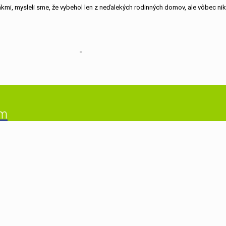
lákmi, mysleli sme, že vybehol len z neďalekých rodinných domov, ale vôbec ni
em