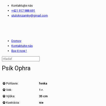
Kontaktujte nás
+421 917 988 691
utuloknzamky@gmail.com
Domov
Kontaktujte nás
Buy it now !
Psík Ophra
Pohlavie:
fenka
Vek:
1 r.
Výška:
35 cm
Kastrácia:
nie