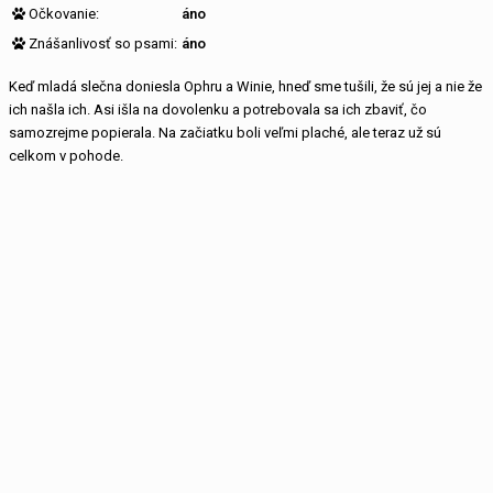
Očkovanie:
áno
Znášanlivosť so psami:
áno
Keď mladá slečna doniesla Ophru a Winie, hneď sme tušili, že sú jej a nie že
ich našla ich. Asi išla na dovolenku a potrebovala sa ich zbaviť, čo
samozrejme popierala. Na začiatku boli veľmi plaché, ale teraz už sú
celkom v pohode.