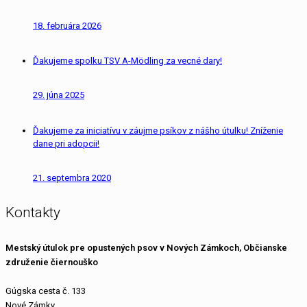
18. februára 2026
Ďakujeme spolku TSV A-Mödling za vecné dary!
29. júna 2025
Ďakujeme za iniciatívu v záujme psíkov z nášho útulku! Zníženie
dane pri adopcii!
21. septembra 2020
Kontakty
Mestský útulok pre opustených psov v Nových Zámkoch, Občianske
združenie čiernouško
Gúgska cesta č. 133
Nové Zámky