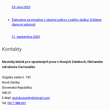
29. júna 2025
Ďakujeme za iniciatívu v záujme psíkov z nášho útulku! Zníženie
dane pri adopcii!
21. septembra 2020
Kontakty
Mestský útulok pre opustených psov v Nových Zámkoch, Občianske
združenie čiernouško
Gúgska cesta č. 133
Nové Zámky
Slovenská Republika
940 01
E-Mail:
utuloknzamky@gmail.com
Tel:
0917 988 691