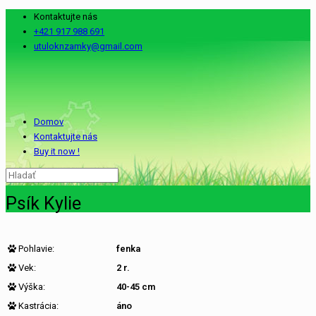
Kontaktujte nás
+421 917 988 691
utuloknzamky@gmail.com
Domov
Kontaktujte nás
Buy it now !
Psík Kylie
Pohlavie:
fenka
Vek:
2 r.
Výška:
40-45 cm
Kastrácia:
áno