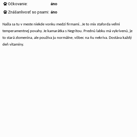
Očkovanie:
áno
Znášanlivosť so psami:
áno
Našla sa tu v meste niekde vonku medzi firmami…Je to mix staforda veľmi
temperamentnej povahy. Je kamarátka s Negritou. Prednú labku má vykrivenú, je
to stará zlomenina, ale používa ju normálne, vôbec na ňu nekríva. Dostáva každý
deň vitamíny.