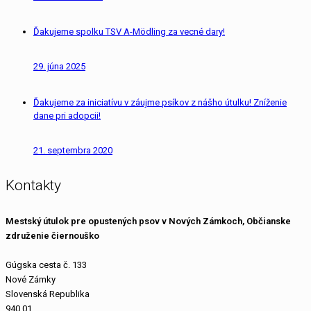
Ďakujeme spolku TSV A-Mödling za vecné dary!
29. júna 2025
Ďakujeme za iniciatívu v záujme psíkov z nášho útulku! Zníženie
dane pri adopcii!
21. septembra 2020
Kontakty
Mestský útulok pre opustených psov v Nových Zámkoch, Občianske
združenie čiernouško
Gúgska cesta č. 133
Nové Zámky
Slovenská Republika
940 01