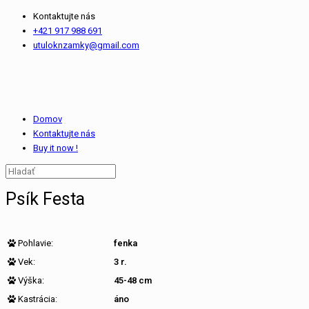
Kontaktujte nás
+421 917 988 691
utuloknzamky@gmail.com
Domov
Kontaktujte nás
Buy it now !
Psík Festa
Pohlavie:
fenka
Vek:
3 r.
Výška:
45-48 cm
Kastrácia:
áno