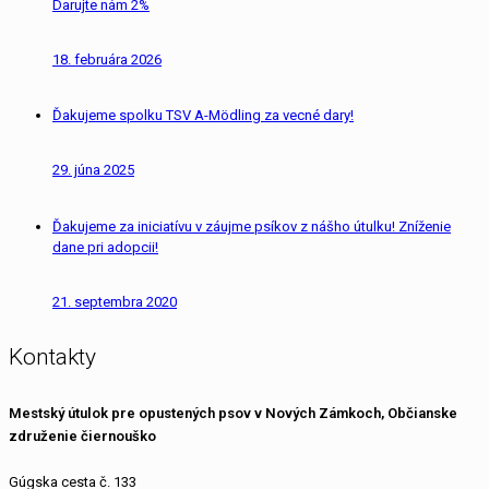
Darujte nám 2%
18. februára 2026
Ďakujeme spolku TSV A-Mödling za vecné dary!
29. júna 2025
Ďakujeme za iniciatívu v záujme psíkov z nášho útulku! Zníženie
dane pri adopcii!
21. septembra 2020
Kontakty
Mestský útulok pre opustených psov v Nových Zámkoch, Občianske
združenie čiernouško
Gúgska cesta č. 133