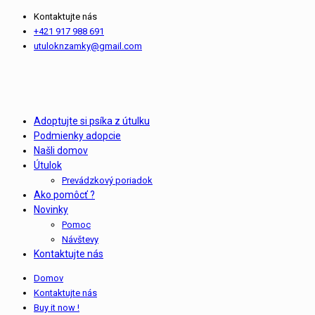
Kontaktujte nás
+421 917 988 691
utuloknzamky@gmail.com
Adoptujte si psíka z útulku
Podmienky adopcie
Našli domov
Útulok
Prevádzkový poriadok
Ako pomôcť ?
Novinky
Pomoc
Návštevy
Kontaktujte nás
Domov
Kontaktujte nás
Buy it now !