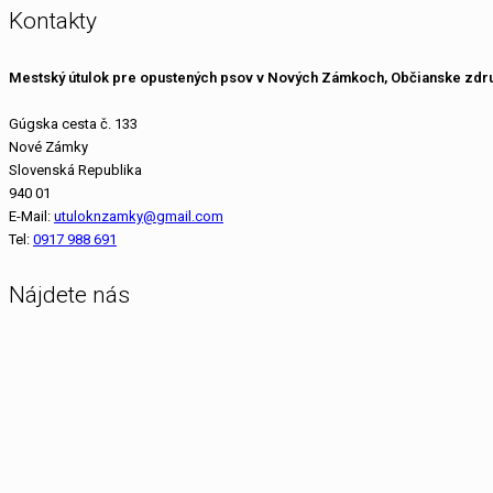
Kontakty
Mestský útulok pre opustených psov v Nových Zámkoch, Občianske zdr
Gúgska cesta č. 133
Nové Zámky
Slovenská Republika
940 01
E-Mail:
utuloknzamky@gmail.com
Tel:
0917 988 691
Nájdete nás