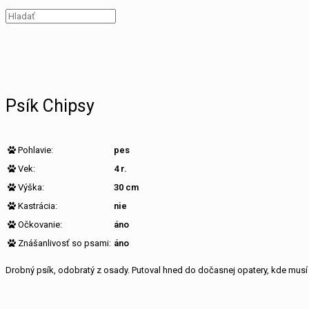
Psík Chipsy
Pohlavie:
pes
Vek:
4 r.
Výška:
30 cm
Kastrácia:
nie
Očkovanie:
áno
Znášanlivosť so psami:
áno
Drobný psík, odobratý z osady. Putoval hned do dočasnej opatery, kde musí zi