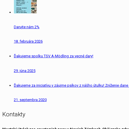
Darujte nám 2%
18. februára 2026
Ďakujeme spolku TSV A-Mödling za vecné dary!
29. júna 2025
Ďakujeme za iniciatívu v záujme psíkov z nášho útulku! Zníženie dane 
21. septembra 2020
Kontakty