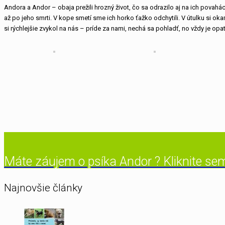
Andora a Andor – obaja prežili hrozný život, čo sa odrazilo aj na ich povahách
až po jeho smrti. V kope smetí sme ich horko ťažko odchytili. V útulku si okam
si rýchlejšie zvykol na nás – príde za nami, nechá sa pohladť, no vždy je opat
Máte záujem o psíka Andor ? Kliknite se
Najnovšie články