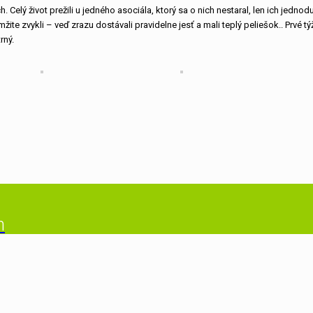
. Celý život prežili u jedného asociála, ktorý sa o nich nestaral, len ich jedno
žite zvykli – veď zrazu dostávali pravidelne jesť a mali teplý peliešok.. Prvé 
rný.
m