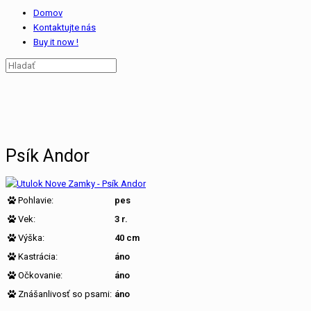
Domov
Kontaktujte nás
Buy it now !
Psík Andor
Pohlavie:
pes
Vek:
3 r.
Výška:
40 cm
Kastrácia:
áno
Očkovanie:
áno
Znášanlivosť so psami:
áno