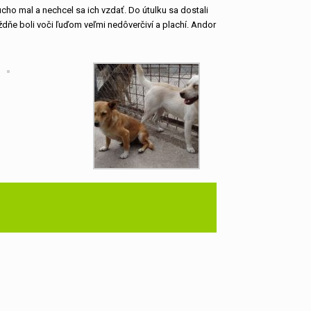
ducho mal a nechcel sa ich vzdať. Do útulku sa dostali
týždňe boli voči ľuďom veľmi nedôverčiví a plachí. Andor