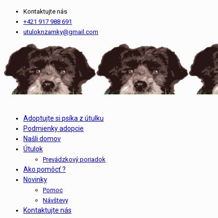
Kontaktujte nás
+421 917 988 691
utuloknzamky@gmail.com
Adoptujte si psíka z útulku
Podmienky adopcie
Našli domov
Útulok
Prevádzkový poriadok
Ako pomôcť ?
Novinky
Pomoc
Návštevy
Kontaktujte nás