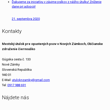
Ďakujeme za iniciatívu v záujme psíkov z nášho útulku! Zníženie
dane pri adopcii!
21. septembra 2020
Kontakty
Mestský útulok pre opustených psov v Nových Zámkoch, Občianske
združenie čiernouško
Gúgska cesta č. 133
Nové Zámky
Slovenská Republika
940 01
E-Mail:
utuloknzamky@gmail.com
Tel:
0917 988 691
Nájdete nás