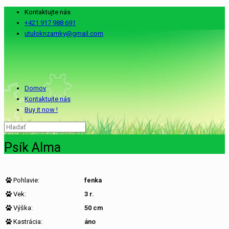
Kontaktujte nás
+421 917 988 691
utuloknzamky@gmail.com
Domov
Kontaktujte nás
Buy it now !
Psík Alma
Pohlavie:
fenka
Vek:
3 r.
Výška:
50 cm
Kastrácia:
áno